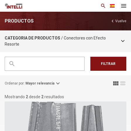
search
PRODUCTOS
chevron_left
Vuelve
Institucional
CATEGORIA DE PRODUCTOS
/ Conectores con Efecto
Productos
keyboard_arrow_down
Resorte
Soluciones
Notícias
search
FILTRAR
Base de Conocimiento
expand_more
view_module
view_stream
Contacto
Ordenar por:
Mayor relevancia
Mostrando
2
desde
2
resultados
arrow_drop_down
Esp
Política de privacidad