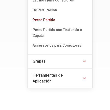
Estribos para Conectores
De Perfuración
Perno Partido
Perno Partido con Tirafondo o
Zapata
Accessorios para Conectores
expand_more
Grapas
Herramientas de
expand_more
Aplicación