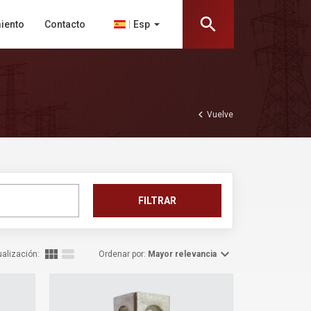
search
arrow_drop_down
Esp
iento
Contacto
chevron_left
Vuelve
FILTRAR
view_module
view_stream
expand_more
ualización:
Ordenar por:
Mayor relevancia