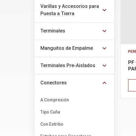
Varillas y Accesorios para
expand_more
Puesta a Tierra
expand_more
Terminales
expand_more
Manguitos de Empalme
PER
PF
expand_more
Terminales Pre-Aislados
PA
expand_more
Conectores
A Compresión
Tipo Cuña
Con Estribo