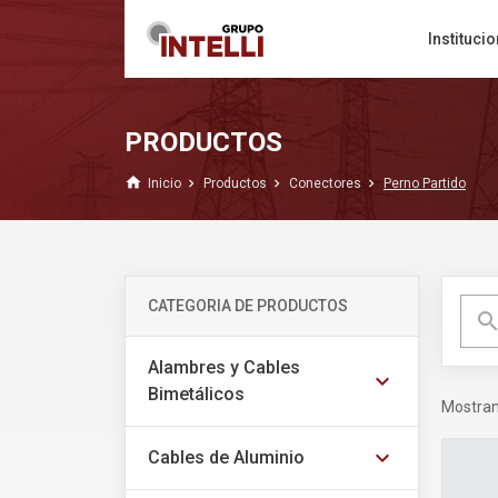
Institucio
PRODUCTOS
home
Inicio
Productos
Conectores
Perno Partido
CATEGORIA DE PRODUCTOS
searc
Alambres y Cables
expand_more
Bimetálicos
Mostra
expand_more
Cables de Aluminio