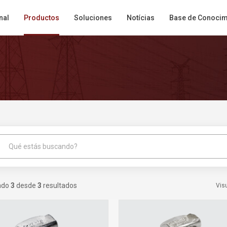
nal
Productos
Soluciones
Notícias
Base de Conocim
h
ndo
3
desde
3
resultados
Vis