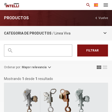
search
PRODUCTOS
chevron_left
Vuelve
Institucional
keyboard_arrow_down
CATEGORIA DE PRODUCTOS
/ Linea Viva
Productos
Soluciones
search
FILTRAR
Notícias
Base de Conocimiento
expand_more
view_module
view_stream
Ordenar por:
Mayor relevancia
Contacto
Mostrando
1
desde
1
resultado
arrow_drop_down
Esp
Política de privacidad