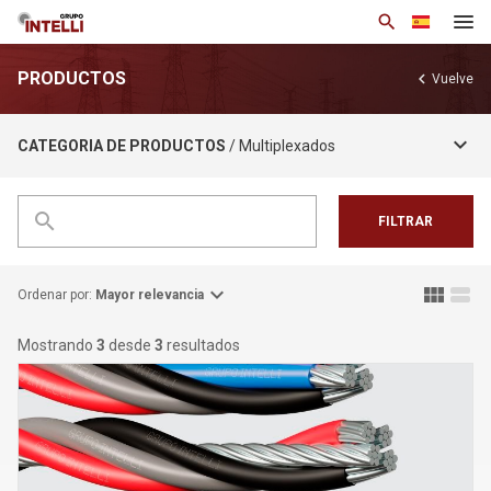
search
PRODUCTOS
chevron_left
Vuelve
Institucional
keyboard_arrow_down
CATEGORIA DE PRODUCTOS
/ Multiplexados
Productos
Soluciones
search
FILTRAR
Notícias
Base de Conocimiento
expand_more
view_module
view_stream
Ordenar por:
Mayor relevancia
Contacto
Mostrando
3
desde
3
resultados
arrow_drop_down
Esp
Política de privacidad