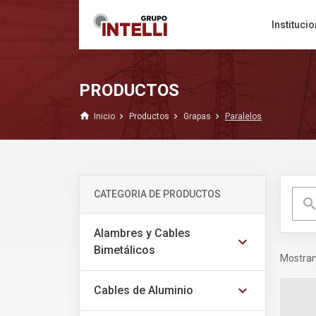
Institucio
PRODUCTOS
home
Inicio
Productos
Grapas
Paralelos
CATEGORIA DE PRODUCTOS
searc
Alambres y Cables
expand_more
Bimetálicos
Mostra
expand_more
Cables de Aluminio