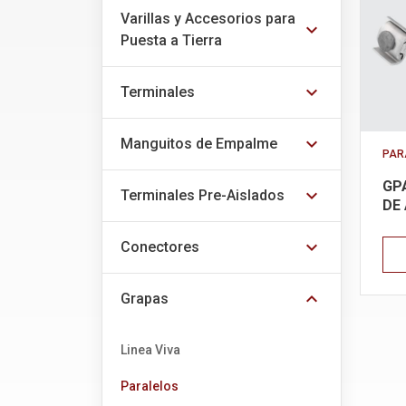
Varillas y Accesorios para
expand_more
Puesta a Tierra
expand_more
Terminales
expand_more
Manguitos de Empalme
PAR
GP
expand_more
Terminales Pre-Aislados
DE
expand_more
Conectores
expand_more
Grapas
Linea Viva
Paralelos