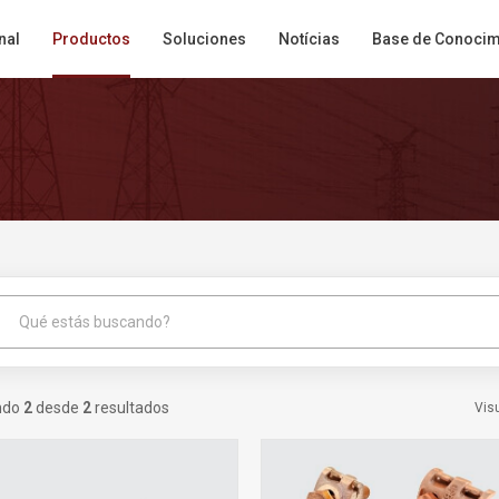
nal
Productos
Soluciones
Notícias
Base de Conocim
h
ndo
2
desde
2
resultados
Vis