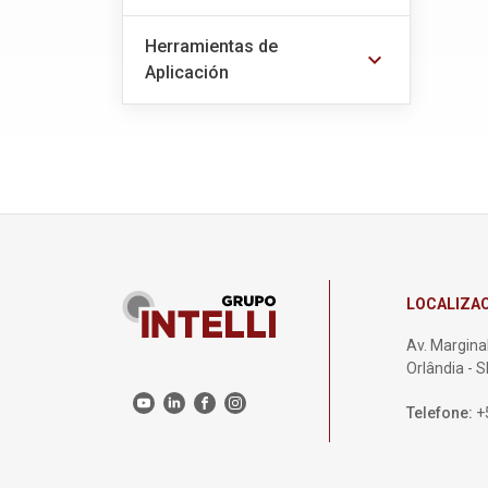
Herramientas de
expand_more
Aplicación
LOCALIZA
Av. Marginal
Orlândia - 
Telefone:
+