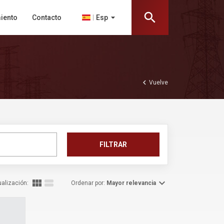
search
arrow_drop_down
Esp
iento
Contacto
chevron_left
Vuelve
FILTRAR
view_module
view_stream
expand_more
ualización:
Ordenar por:
Mayor relevancia