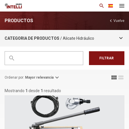
search
PRODUCTOS
chevron_left
Vuelve
Institucional
keyboard_arrow_down
CATEGORIA DE PRODUCTOS
/ Alicate Hidráulico
Productos
Soluciones
search
FILTRAR
Notícias
Base de Conocimiento
expand_more
view_module
view_stream
Ordenar por:
Mayor relevancia
Contacto
Mostrando
1
desde
1
resultado
arrow_drop_down
Esp
Política de privacidad