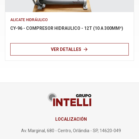
Términos de uso
ALICATE HIDRÁULICO
CY-96 - COMPRESOR HIDRAULICO - 12T (10 A 300MM²)
arrow_forward
VER DETALLES
LOCALIZACIÓN
Av. Marginal, 680 - Centro, Orlândia - SP, 14620-049