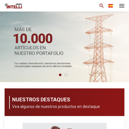
search
Institucional
Productos
Soluciones
Notícias
Base de Conocimiento
Contacto
NUESTROS DESTAQUES
arrow_drop_down
Esp
Vea algunos de nuestros productos en destaque
Política de privacidad