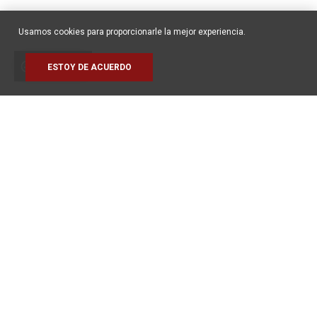
Usamos cookies para proporcionarle la mejor experiencia.
Políticas de
cookie
ESTOY DE ACUERDO
cookies
LOCALIZACIÓN
Av. Marginal, 680 - Centro, Orlândia - SP, 14620-049
Telefone:
+55 (16) 3820-1500