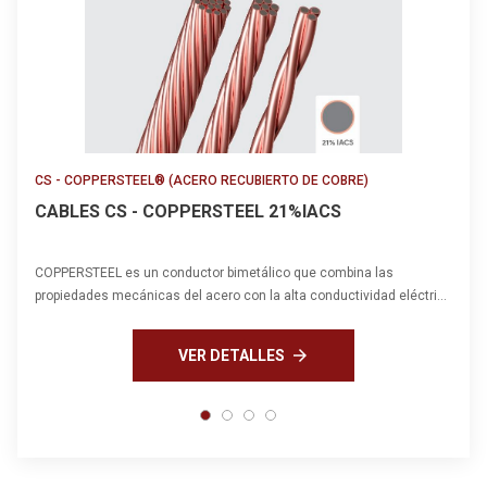
Términos de uso
CS - COPPERSTEEL® (ACERO RECUBIERTO DE COBRE)
CABLES CS - COPPERSTEEL 21%IACS
COPPERSTEEL es un conductor bimetálico que combina las
propiedades mecánicas del acero con la alta conductividad eléctri…
arrow_forward
VER DETALLES