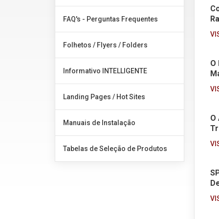
Co
Ra
FAQ's - Perguntas Frequentes
VI
Folhetos / Flyers / Folders
O 
Informativo INTELLIGENTE
Ma
VI
Landing Pages / Hot Sites
O 
Manuais de Instalação
Tr
VI
Tabelas de Seleção de Produtos
SP
De
VI