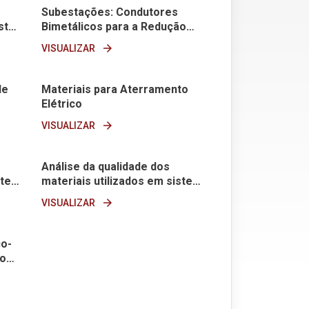
Subestações: Condutores
st…
Bimetálicos para a Redução…
arrow_forward
VISUALIZAR
de
Materiais para Aterramento
Elétrico
arrow_forward
VISUALIZAR
Análise da qualidade dos
ste…
materiais utilizados em siste…
arrow_forward
VISUALIZAR
ço-
co…