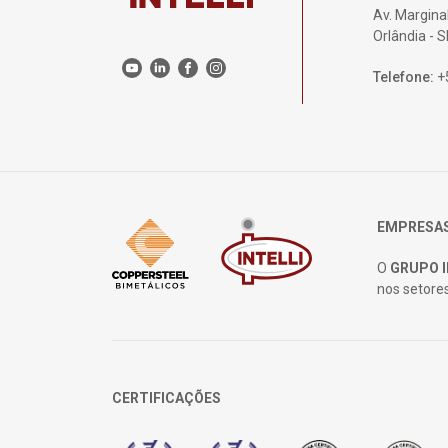
Av. Marginal
Orlândia - 
Telefone:
+
EMPRESAS
O
GRUPO I
nos setore
CERTIFICAÇÕES