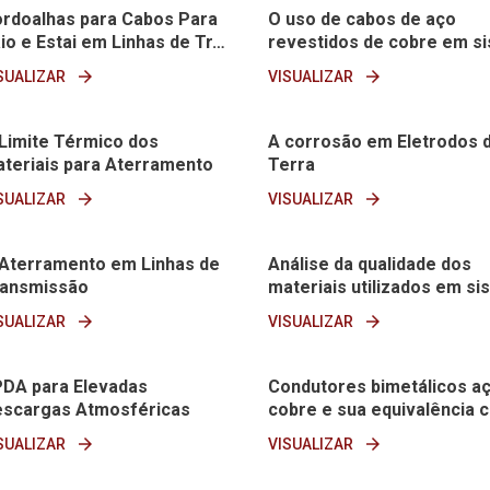
rdoalhas para Cabos Para
O uso de cabos de aço
io e Estai em Linhas de Tr…
revestidos de cobre em si
arrow_forward
arrow_forward
SUALIZAR
VISUALIZAR
Limite Térmico dos
A corrosão em Eletrodos 
teriais para Aterramento
Terra
arrow_forward
arrow_forward
SUALIZAR
VISUALIZAR
Aterramento em Linhas de
Análise da qualidade dos
ansmissão
materiais utilizados em si
arrow_forward
arrow_forward
SUALIZAR
VISUALIZAR
DA para Elevadas
Condutores bimetálicos a
scargas Atmosféricas
cobre e sua equivalência 
arrow_forward
arrow_forward
SUALIZAR
VISUALIZAR