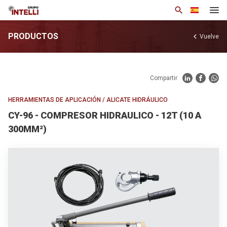
search
PRODUCTOS
chevron_left
Vuelve
Institucional
Productos
Compartir
Soluciones
HERRAMIENTAS DE APLICACIÓN
/
ALICATE HIDRÁULICO
Notícias
CY-96 - COMPRESOR HIDRAULICO - 12T (10 A
Base de Conocimiento
300MM²)
Contacto
arrow_drop_down
Esp
Política de privacidad