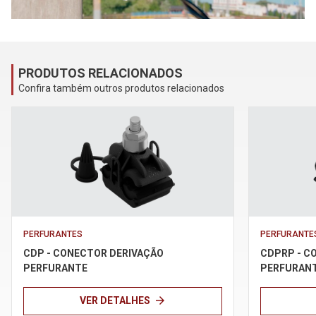
Política de Privacidade
Termos de uso
PRODUTOS RELACIONADOS
Confira também outros produtos relacionados
PERFURANTES
PERFURANTE
CDP - CONECTOR DERIVAÇÃO
CDPRP - C
PERFURANTE
PERFURANT
arrow_forward
VER DETALHES