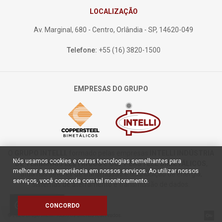
LOCALIZAÇÃO
Av. Marginal, 680 - Centro, Orlândia - SP, 14620-049
Telefone:
+55 (16) 3820-1500
EMPRESAS DO GRUPO
O
GRUPO INTELLI
, formado pelas empresas
INTELLI INDÚSTRIA
Nós usamos cookies e outras tecnologias semelhantes para
DE TERMINAIS ELÉTRICOS
e
COPPERSTEEL BIMETÁLICOS
,
melhorar a sua experiência em nossos serviços. Ao utilizar nossos
atua nos setores de transmissão e distribuição de energia,
serviços, você concorda com tal monitoramento.
sistemas de aterramento e transmissão de dados.
Políticas de
cookie
CONCORDO
Cookies
© 2026 Grupo Intelli. Todos os direitos reservados.