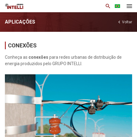
search
APLICAÇÕES
chevron_left
Voltar
Institucional
Produtos
CONEXÕES
Soluções
Conheça as
conexões
para redes urbanas de distribuição de
energia produzidos pelo GRUPO INTELLI.
Notícias
Base de Conhecimento
Área Restrita
Trabalhe Conosco
Contato
arrow_drop_down
Por