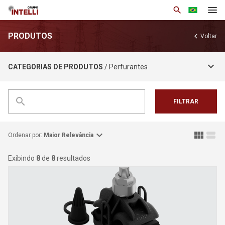
search
PRODUTOS
chevron_left
Voltar
Institucional
keyboard_arrow_down
CATEGORIAS DE PRODUTOS
/ Perfurantes
Produtos
Soluções
search
FILTRAR
Notícias
Base de Conhecimento
expand_more
view_module
view_stream
Ordenar por:
Maior Relevância
Área Restrita
Exibindo
8
de
8
resultados
Trabalhe Conosco
Contato
arrow_drop_down
Por