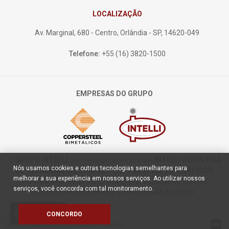
LOCALIZAÇÃO
Av. Marginal, 680 - Centro, Orlândia - SP, 14620-049
Telefone:
+55 (16) 3820-1500
EMPRESAS DO GRUPO
O
GRUPO INTELLI
, formado pelas empresas
INTELLI INDÚSTRIA
Nós usamos cookies e outras tecnologias semelhantes para
DE TERMINAIS ELÉTRICOS
e
COPPERSTEEL BIMETÁLICOS
,
melhorar a sua experiência em nossos serviços. Ao utilizar nossos
atua nos setores de transmissão e distribuição de energia,
serviços, você concorda com tal monitoramento.
sistemas de aterramento e transmissão de dados.
Políticas de
cookie
CONCORDO
Cookies
© 2026 Grupo Intelli. Todos os direitos reservados.