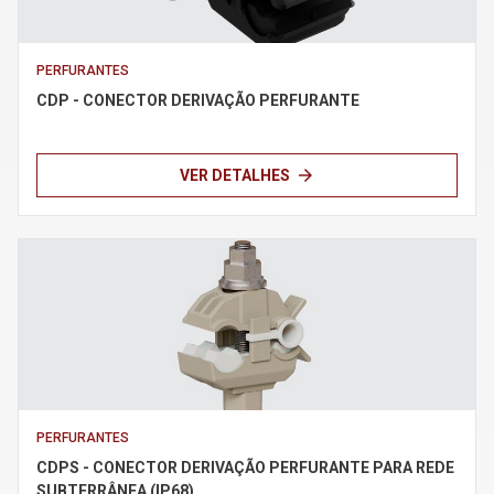
Política de Privacidade
PERFURANTES
CDP - CONECTOR DERIVAÇÃO PERFURANTE
Termos de uso
arrow_forward
VER DETALHES
PERFURANTES
CDPS - CONECTOR DERIVAÇÃO PERFURANTE PARA REDE
SUBTERRÂNEA (IP68)