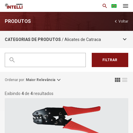
search
PRODUTOS
chevron_left
Voltar
Institucional
keyboard_arrow_down
CATEGORIAS DE PRODUTOS
/ Alicates de Catraca
Produtos
Soluções
search
FILTRAR
Notícias
Base de Conhecimento
expand_more
view_module
view_stream
Ordenar por:
Maior Relevância
Área Restrita
Exibindo
4
de
4
resultados
Trabalhe Conosco
Contato
arrow_drop_down
Por