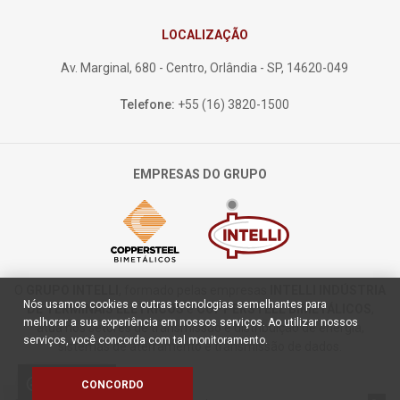
LOCALIZAÇÃO
Av. Marginal, 680 - Centro, Orlândia - SP, 14620-049
Telefone:
+55 (16) 3820-1500
EMPRESAS DO GRUPO
O
GRUPO INTELLI
, formado pelas empresas
INTELLI INDÚSTRIA
Nós usamos cookies e outras tecnologias semelhantes para
DE TERMINAIS ELÉTRICOS
e
COPPERSTEEL BIMETÁLICOS
,
melhorar a sua experiência em nossos serviços. Ao utilizar nossos
atua nos setores de transmissão e distribuição de energia,
serviços, você concorda com tal monitoramento.
sistemas de aterramento e transmissão de dados.
Políticas de
cookie
CONCORDO
Cookies