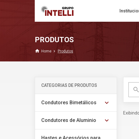
Institucio
PRODUTOS
home
Home
Produtos
CATEGORIAS DE PRODUTOS
searc
expand_more
Condutores Bimetálicos
Exibind
expand_more
Condutores de Aluminio
Hastes e Acessórios para