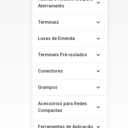
expand_more
Aterramento
expand_more
Terminais
expand_more
Luvas de Emenda
expand_more
Terminais Pré-isolados
expand_more
Conectores
expand_more
Grampos
Acessórios para Redes
expand_more
Compactas
expand_more
Ferramentas de Aplicação