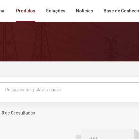
nal
Produtos
Soluções
Notícias
Base de Conheci
h
o
0
de
0
resultados