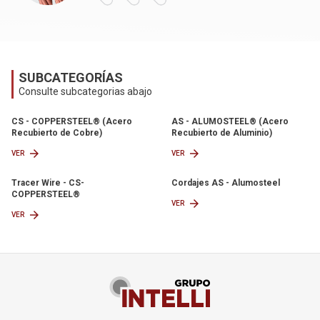
Términos de uso
SUBCATEGORÍAS
Consulte subcategorias abajo
CS - COPPERSTEEL® (Acero
AS - ALUMOSTEEL® (Acero
Recubierto de Cobre)
Recubierto de Aluminio)
arrow_forward
arrow_forward
VER
VER
Tracer Wire - CS-
Cordajes AS - Alumosteel
COPPERSTEEL®
arrow_forward
VER
arrow_forward
VER