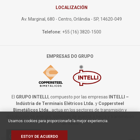
LOCALIZACIÓN
Av. Marginal, 680 - Centro, Orlândia - SP, 14620-049
Telefone:
+55 (16) 3820-1500
EMPRESAS DO GRUPO
El
GRUPO INTELLI
, compuesto por las empresas
INTELLI –
Indústria de Terminais Elétricos Ltda.
y
Coppersteel
Bimetálicos Ltda.
, actua en los sectores de transmisión y
distribución de energía, sistemas de puesta à tierra y transmisión
Usamos cookies para proporcionarle la mejor experiencia.
de datos
Políticas de
cookie
ESTOY DE ACUERDO
cookies