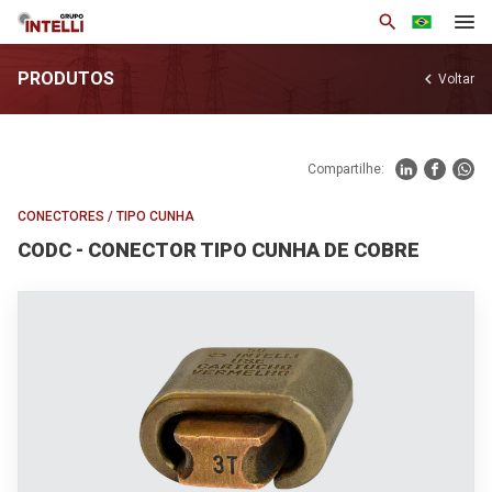
search
PRODUTOS
chevron_left
Voltar
Institucional
Produtos
Compartilhe:
Soluções
CONECTORES
/
TIPO CUNHA
Notícias
CODC - CONECTOR TIPO CUNHA DE COBRE
Base de Conhecimento
Área Restrita
Trabalhe Conosco
Contato
arrow_drop_down
Por