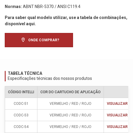
Normas:
ABNT NBR-5370 / ANSI C119.4
Para saber qual modelo utilizar, use a tabela de combinações,
disponível aqui.
location_on
ONDE COMPRAR?
TABELA TÉCNICA
Especificações técnicas dos nossos produtos
CÓDIGO INTELLI
COR DO CARTUCHO DE APLICAÇÃO
CODC-51
VERMELHO / RED / ROJO
VISUALIZAR
CODC-53
VERMELHO / RED / ROJO
VISUALIZAR
CODC-54
VERMELHO / RED / ROJO
VISUALIZAR