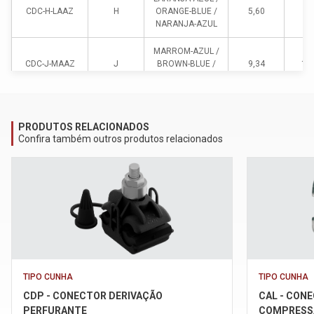
CDC-H-LAAZ
H
ORANGE-BLUE /
5,60
9,
NARANJA-AZUL
MARROM-AZUL /
CDC-J-MAAZ
J
BROWN-BLUE /
9,34
11
MARRÓN-AZUL
BRANCO-AZUL /
CDC-K-BRAZ
K
WHITE-BLUE /
9,34
11
PRODUTOS RELACIONADOS
BLANCO-AZUL
Confira também outros produtos relacionados
CINZA-AZUL /
CDC-L-CIAZ
L
GREY-BLUE /
12,50
14
GRIS-AZUL
TIPO CUNHA
TIPO CUNHA
CDP - CONECTOR DERIVAÇÃO
CAL - CONE
PERFURANTE
COMPRESS