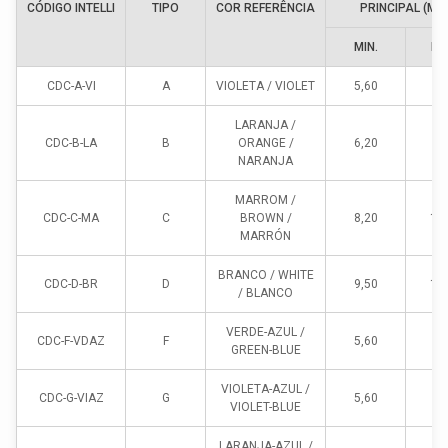
CÓDIGO INTELLI
TIPO
COR REFERÊNCIA
PRINCIPAL (MM
MIN.
MÁ
CDC-A-VI
A
VIOLETA / VIOLET
5,60
9,
LARANJA /
CDC-B-LA
B
ORANGE /
6,20
9,
NARANJA
MARROM /
CDC-C-MA
C
BROWN /
8,20
12
MARRÓN
BRANCO / WHITE
CDC-D-BR
D
9,50
12
/ BLANCO
VERDE-AZUL /
CDC-F-VDAZ
F
5,60
8,
GREEN-BLUE
VIOLETA-AZUL /
CDC-G-VIAZ
G
5,60
8,
VIOLET-BLUE
LARANJA-AZUL /