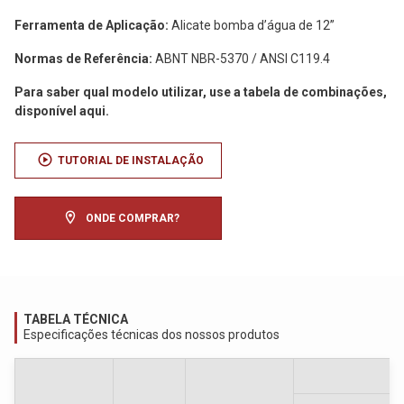
Ferramenta de Aplicação:
Alicate bomba d’água de 12”
Normas de Referência:
ABNT NBR-5370 / ANSI C119.4
Para saber qual modelo utilizar, use a tabela de combinações,
disponível aqui.
play_circle
TUTORIAL DE INSTALAÇÃO
location_on
ONDE COMPRAR?
TABELA TÉCNICA
Especificações técnicas dos nossos produtos