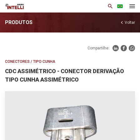
search
PRODUTOS
chevron_left
Voltar
Institucional
Produtos
Compartilhe:
Soluções
CONECTORES
/
TIPO CUNHA
Notícias
CDC ASSIMÉTRICO - CONECTOR DERIVAÇÃO
Base de Conhecimento
TIPO CUNHA ASSIMÉTRICO
Área Restrita
Trabalhe Conosco
Contato
arrow_drop_down
Por