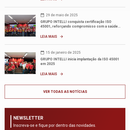
calendar_today
29 de maio de 2025
GRUPO INTELLI conquista certificação ISO
45001, reforçando compromisso com a saúde…
LEIA MAIS
arrow_forward
calendar_today
15 de janeiro de 2025
GRUPO INTELLI inicia implantação da ISO 45001
em 2025
LEIA MAIS
arrow_forward
VER TODAS AS NOTÍCIAS
NEWSLETTER
Inscreva-se e fique por dentro das novidades.