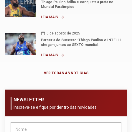
Thiago Paulino brilha e conquista a prata no
Mundial Paralímpico
LEIA MAIS
arrow_forward
calendar_today
5 de agosto de 2025
Parceria de Sucesso: Thiago Paulino e INTELLI
chegam juntos ao SEXTO mundial.
LEIA MAIS
arrow_forward
VER TODAS AS NOTÍCIAS
NEWSLETTER
Inscreva-se e fique por dentro das novidades.