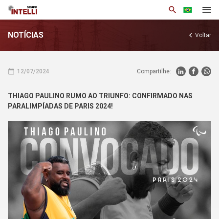
search
NOTÍCIAS
chevron_left
Voltar
Institucional
Produtos
calendar_today
12/07/2024
Compartilhe:
Soluções
THIAGO PAULINO RUMO AO TRIUNFO: CONFIRMADO NAS
Notícias
PARALIMPÍADAS DE PARIS 2024!
Base de Conhecimento
Área Restrita
Trabalhe Conosco
Contato
arrow_drop_down
Por