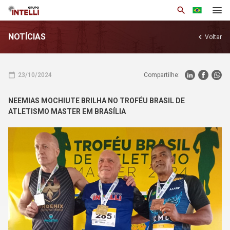
search
NOTÍCIAS
chevron_left
Voltar
Institucional
Produtos
calendar_today
23/10/2024
Compartilhe:
Soluções
NEEMIAS MOCHIUTE BRILHA NO TROFÉU BRASIL DE
Notícias
ATLETISMO MASTER EM BRASÍLIA
Base de Conhecimento
Área Restrita
Trabalhe Conosco
Contato
arrow_drop_down
Por