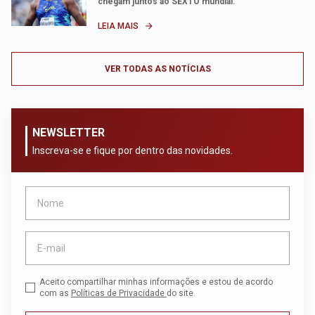
chegam juntos ao SEXTO mundial.
LEIA MAIS
arrow_forward
VER TODAS AS NOTÍCIAS
NEWSLETTER
Inscreva-se e fique por dentro das novidades.
Aceito compartilhar minhas informações e estou de acordo
com as
Políticas de Privacidade
do site.