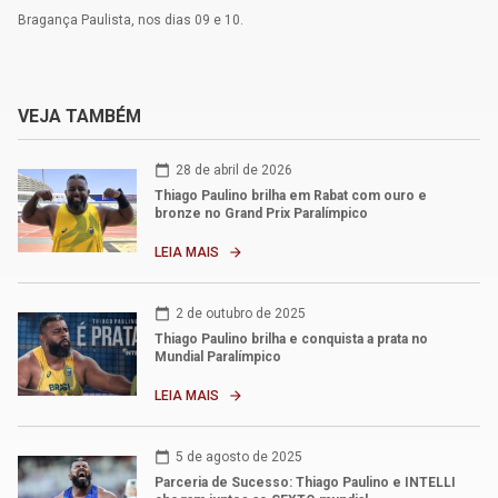
Bragança Paulista, nos dias 09 e 10.
VEJA TAMBÉM
calendar_today
28 de abril de 2026
Thiago Paulino brilha em Rabat com ouro e
bronze no Grand Prix Paralímpico
LEIA MAIS
arrow_forward
calendar_today
2 de outubro de 2025
Thiago Paulino brilha e conquista a prata no
Mundial Paralímpico
LEIA MAIS
arrow_forward
calendar_today
5 de agosto de 2025
Parceria de Sucesso: Thiago Paulino e INTELLI